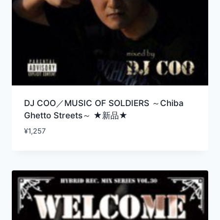
DJ COO／MUSIC OF SOLDIERS ～Chiba
Ghetto Streets～ ★新品★
¥
1,257