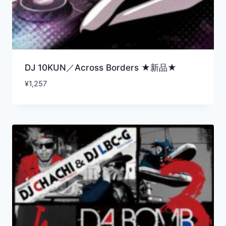
DJ 10KUN／Across Borders ★新品★
¥
1,257