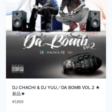
DJ CHACHI & DJ YUU／DA BOMB VOL.2 ★
新品★
¥
1,650