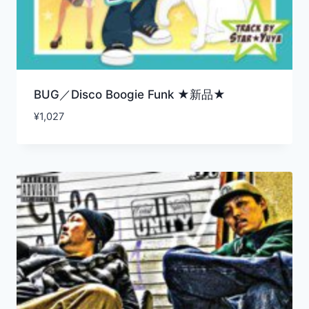
BUG／Disco Boogie Funk ★新品★
¥
1,027