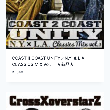
COAST II COAST UNITY／N.Y. & L.A.
CLASSICS MIX Vol.1 ★新品★
¥
1,048