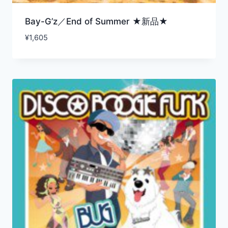
Bay-G’z／End of Summer ★新品★
¥
1,605