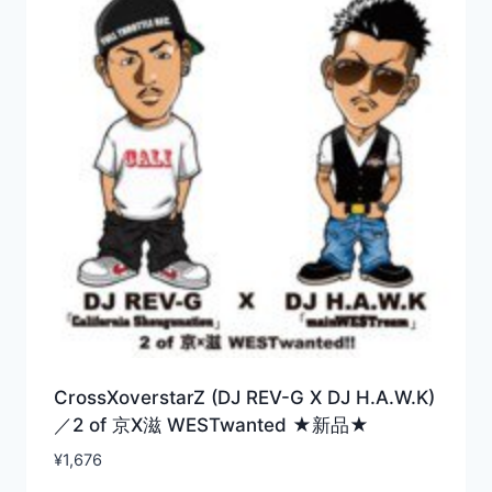
CrossXoverstarZ (DJ REV-G X DJ H.A.W.K)
／2 of 京X滋 WESTwanted ★新品★
¥
1,676