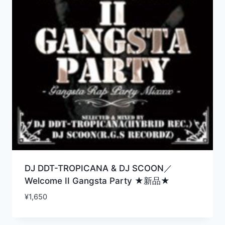
DJ DDT-TROPICANA & DJ SCOON／
Welcome II Gangsta Party ★新品★
¥
1,650