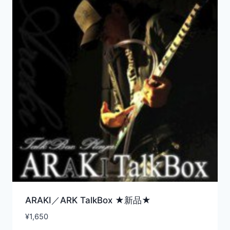
ARAKI／ARK TalkBox ★新品★
¥
1,650