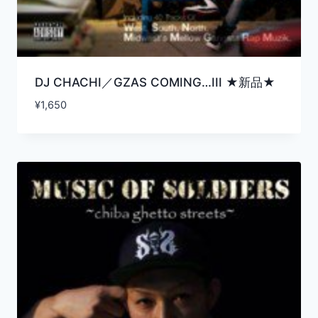
DJ CHACHI／GZAS COMING…III ★新品★
¥
1,650