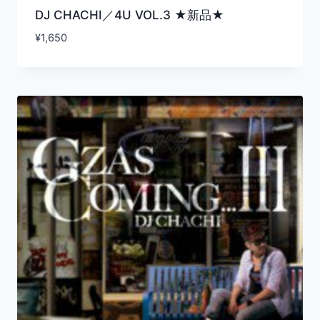
DJ CHACHI／4U VOL.3 ★新品★
¥
1,650