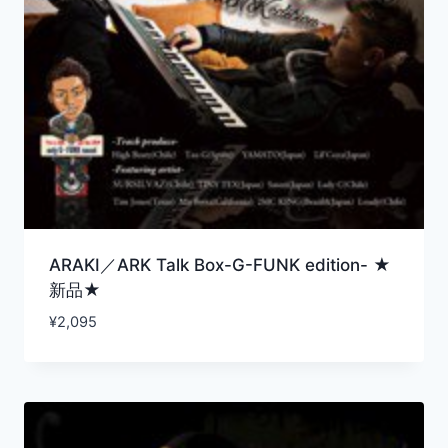
ARAKI／ARK Talk Box-G-FUNK edition- ★
新品★
¥
2,095