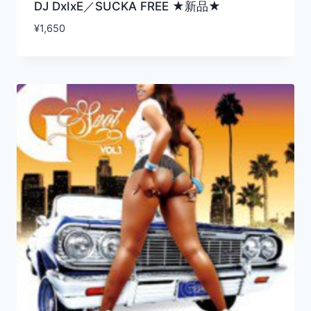
DJ DxIxE／SUCKA FREE ★新品★
¥
1,650