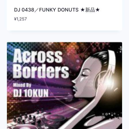
DJ 0438／FUNKY DONUTS ★新品★
¥
1,257