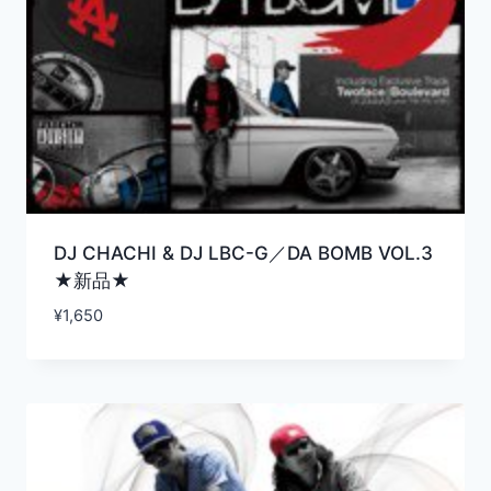
DJ CHACHI & DJ LBC-G／DA BOMB VOL.3
★新品★
¥
1,650