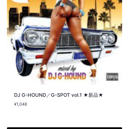
DJ G-HOUND／G-SPOT vol.1 ★新品★
¥
1,048