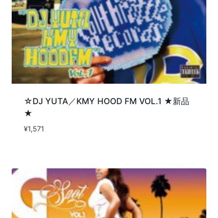
☆DJ YUTA／KMY HOOD FM VOL.1 ★新品
★
¥
1,571