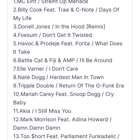
1.MC Eiht / Streiht Up Menace
2.Billy Cook Feat. Trae & C-Note / Days Of
My Life
3.Donell Jones / In the Hood [Remix]
4.Foesum / Don’t Get It Twisted
5.Havoc & Prodeje Feat. Porita / What Does
It Take
6.Battle Cat & Fiji & AMP / I’ll Be Around
7.Elle Varner / I Don’t Care
8.Nate Dogg / Hardest Man In Town
9.Tripple Double / Return Of The G-Funk Era
10.Mariah Carey Feat. Snoop Dogg / Cry
Baby
11.Akia / I Still Miss You
12.Mark Morrison Feat. Adina Howard /
Damn Damn Damn
13.Too $hort Feat. Parliament Funkadelic /