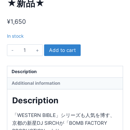
★新品★
¥
1,650
In stock
DJ
Add to cart
SIRCH
／
SLOW
Description
DOWN
Additional information
★
新
Description
品
★
「WESTERN BIBLE」シリーズも人気を博す、
quantity
京都の新星DJ SIRCHが「BOMB FACTORY