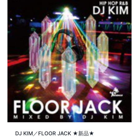
DJ KIM／FLOOR JACK ★新品★