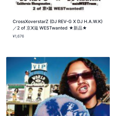
CrossXoverstarZ (DJ REV-G X DJ H.A.W.K)
／2 of 京X滋 WESTwanted ★新品★
¥
1,676