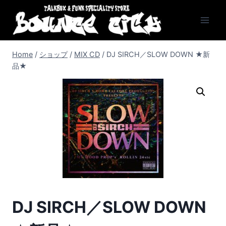
Skip
to
content
Home
/
ショップ
/
MIX CD
/
DJ SIRCH／SLOW DOWN ★新
品★
DJ SIRCH／SLOW DOWN